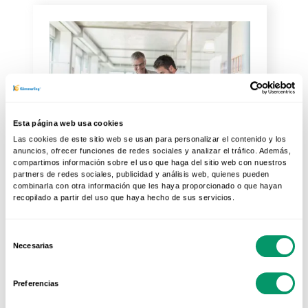
Esta página web usa cookies
Las cookies de este sitio web se usan para personalizar el contenido y los
anuncios, ofrecer funciones de redes sociales y analizar el tráfico. Además,
compartimos información sobre el uso que haga del sitio web con nuestros
01 DIC 2020
partners de redes sociales, publicidad y análisis web, quienes pueden
Asesoría técnica para tu
combinarla con otra información que les haya proporcionado o que hayan
recopilado a partir del uso que haya hecho de sus servicios.
proyecto de...
En la actualidad todos sabemos
Selección
Necesarias
que no basta con diseñar y
de
ejecutar un proyecto, sino que
consentimiento
Preferencias
este debe...