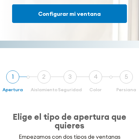
Configurar mi ventana
1
2
3
4
5
Apertura
Aislamiento
Seguridad
Color
Persiana
Elige el tipo de apertura que
quieres
Empezamos con dos tipos de ventanas