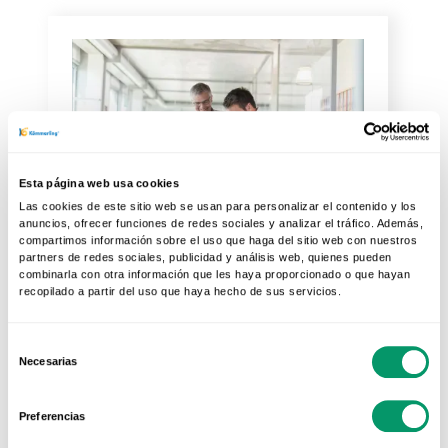
Esta página web usa cookies
Las cookies de este sitio web se usan para personalizar el contenido y los
anuncios, ofrecer funciones de redes sociales y analizar el tráfico. Además,
compartimos información sobre el uso que haga del sitio web con nuestros
01 DIC 2020
partners de redes sociales, publicidad y análisis web, quienes pueden
combinarla con otra información que les haya proporcionado o que hayan
Asesoría técnica para tu
recopilado a partir del uso que haya hecho de sus servicios.
proyecto de...
En la actualidad todos sabemos
Selección
Necesarias
que no basta con diseñar y
de
consentimiento
ejecutar un proyecto, sino que
Preferencias
este debe...