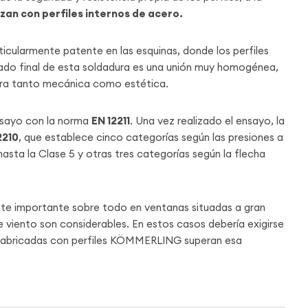
rzan con perfiles internos de acero.
ticularmente patente en las esquinas, donde los perfiles
ado final de esta soldadura es una unión muy homogénea,
ejora tanto mecánica como estética.
Ensayo con la norma
EN 12211
. Una vez realizado el ensayo, la
2210
, que establece cinco categorías según las presiones a
asta la Clase 5 y otras tres categorías según la flecha
te importante sobre todo en ventanas situadas a gran
 viento son considerables. En estos casos debería exigirse
s fabricadas con perfiles KÖMMERLING superan esa