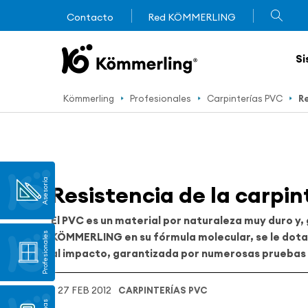
Contacto
Red KÖMMERLING
Si
Kömmerling
Profesionales
Carpinterías PVC
Re
Asesoría
Resistencia de la carpin
El PVC es un material por naturaleza muy duro y,
Profesionales
KÖMMERLING en su fórmula molecular, se le dota 
al impacto, garantizada por numerosas pruebas 
27 FEB 2012
CARPINTERÍAS PVC