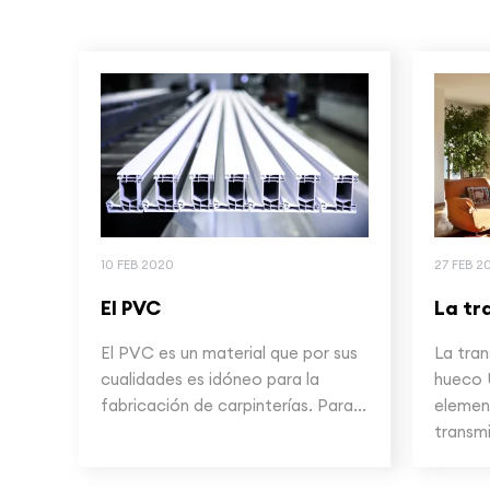
10 FEB 2020
27 FEB 2
El PVC
La tr
El PVC es un material que por sus
La tran
cualidades es idóneo para la
hueco 
fabricación de carpinterías. Para...
element
transmi