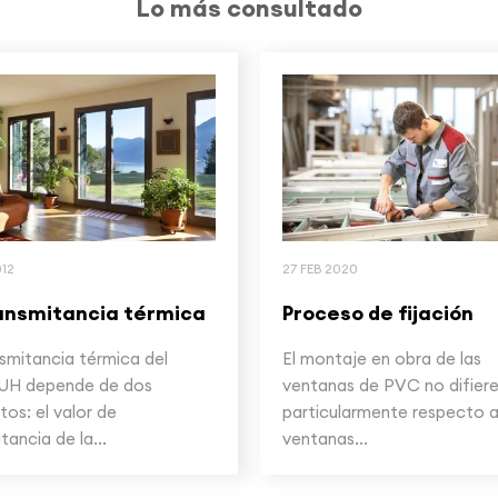
Lo más consultado
012
27 FEB 2020
ansmitancia térmica
Proceso de fijación
smitancia térmica del
El montaje en obra de las
UH depende de dos
ventanas de PVC no difier
os: el valor de
particularmente respecto al
tancia de la...
ventanas...