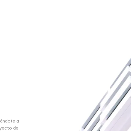
n
dándote a
oyecto de