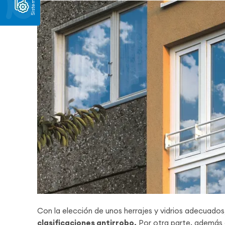
Sistemas
Con la elección de unos herrajes y vidrios adecuado
clasificaciones antirrobo.
Por otra parte, además de