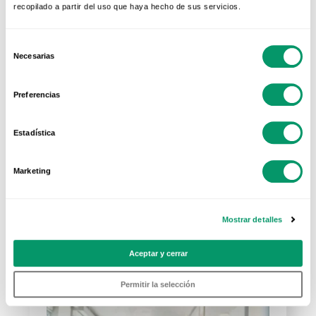
recopilado a partir del uso que haya hecho de sus servicios.
Selección
Necesarias
de
21 SEP 2021
consentimiento
El primer apartamento
Preferencias
Passivhaus de...
Estadística
El encargado de la remodelación fue
el estudio de arquitectura INHAB
Marketing
que, tras construir años antes...
Mostrar detalles
Aceptar y cerrar
Permitir la selección