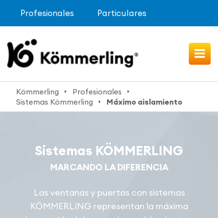
Profesionales
Particulares
Kömmerling
Profesionales
Sistemas Kömmerling
Máximo aislamiento
Sistemas KÖMMERLING
MARCANDO LA DIFERENCIA
Las ventanas y puertas con sistemas
KÖMMERLING representan la máxima