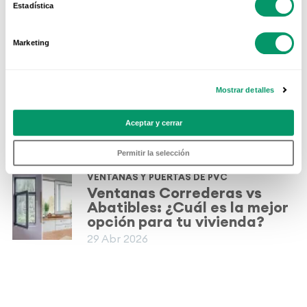
logotipadas
Estadística
04 Mar 2019
Marketing
VENTANAS Y PUERTAS DE PVC
¿Ventanas abiertas o
cerradas en verano? La
Mostrar detalles
mejor forma de mantener tu
casa fresca
Aceptar y cerrar
01 Jul 2026
Permitir la selección
VENTANAS Y PUERTAS DE PVC
Ventanas Correderas vs
Abatibles: ¿Cuál es la mejor
opción para tu vivienda?
29 Abr 2026