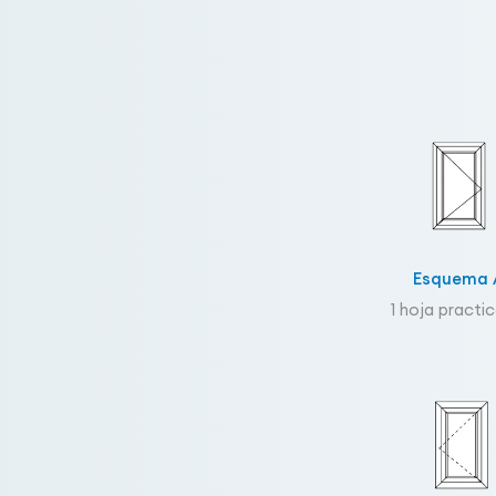
Esquema 
1 hoja practi