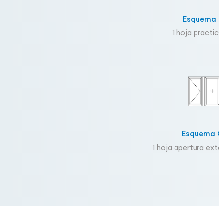
Esquema 
1 hoja practi
Esquema 
1 hoja apertura exte