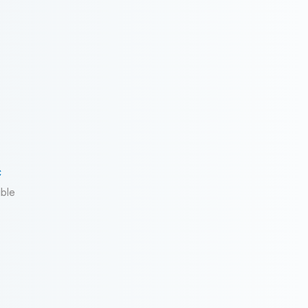
C
able