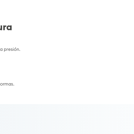
ura
a presión.
formas.