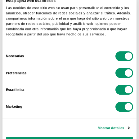
Esta página web usa cookies
Este punto va muy ligado al anterior, ya que
Las cookies de este sitio web se usan para personalizar el contenido y los
como hemos comentado, en la formulación de
anuncios, ofrecer funciones de redes sociales y analizar el tráfico. Además,
compartimos información sobre el uso que haga del sitio web con nuestros
PVC utilizamos estabilizadores respetuosos con
partners de redes sociales, publicidad y análisis web, quienes pueden
el medioambiente. Esto hace que no se
combinarla con otra información que les haya proporcionado o que hayan
recopilado a partir del uso que haya hecho de sus servicios.
desprendan sustancias tóxicas ni durante su
fabricación ni durante su vida útil. Además, al
Selección
finalizar su ciclo de vida
los perfiles se
Necesarias
de
deconstruyen y trasladan a un centro de
consentimiento
reciclaje
, reincorporándose al proceso
Preferencias
productivo. En el caso de KÖMMERLING la
formulación de PVC es 100% reciclable y ya
Estadística
incorpora hasta un 30% de material reciclado.
Marketing
Con este post esperamos haber acabado con
todos esos mitos sin contrastar. Eso sí, no hay
Mostrar detalles
que olvidar que
no todo el PVC es igual
, sino