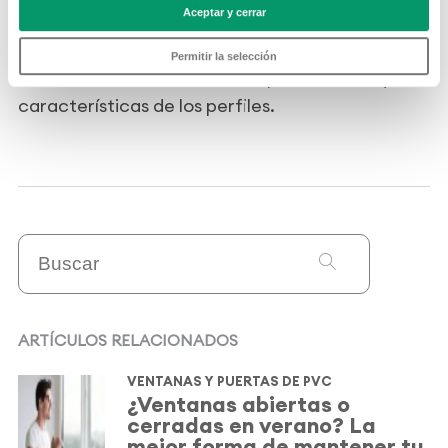
Aceptar y cerrar
que las diferencias en la formulación empleada
por cada empresa repercuten tanto en el
Permitir la selección
medioambiente, como en las prestaciones y
características de los perfiles.
ARTÍCULOS RELACIONADOS
VENTANAS Y PUERTAS DE PVC
¿Ventanas abiertas o
cerradas en verano? La
mejor forma de mantener tu