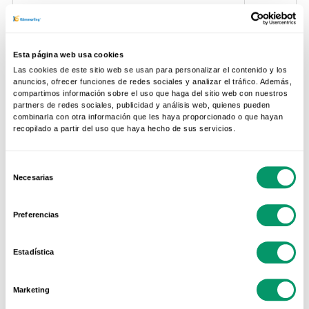
EuroFutur Elegance
1,3
Esta página web usa cookies
¿Cómo puedo informarme bien sobre este
Las cookies de este sitio web se usan para personalizar el contenido y los
anuncios, ofrecer funciones de redes sociales y analizar el tráfico. Además,
tema?
compartimos información sobre el uso que haga del sitio web con nuestros
partners de redes sociales, publicidad y análisis web, quienes pueden
El
Código Técnico de la Edificación
recoge los
combinarla con otra información que les haya proporcionado o que hayan
valores mínimos de aislamiento permitido según
recopilado a partir del uso que haya hecho de sus servicios.
la zona geográfica.
Selección
Necesarias
de
En la web del
Instituto para la Diversificación y
consentimiento
Ahorro de Energía (IDAE)
podemos encontrar
Preferencias
información diversa sobre los materiales y
niveles de aislamiento óptimos para lograr el
Estadística
máximo ahorro de energía al cambiar nuestras
ventanas.
Marketing