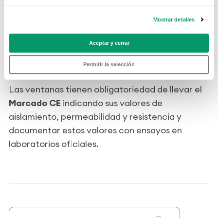
En los edificios nuevos tenemos derecho a
Mostrar detalles
consultar la
certificación energética de los
edificios
que nos indica la calidad de los
Aceptar y cerrar
aislamientos de la vivienda.
Permitir la selección
Las ventanas tienen obligatoriedad de llevar el
Marcado CE
indicando sus valores de
aislamiento, permeabilidad y resistencia y
documentar estos valores con ensayos en
laboratorios oficiales.