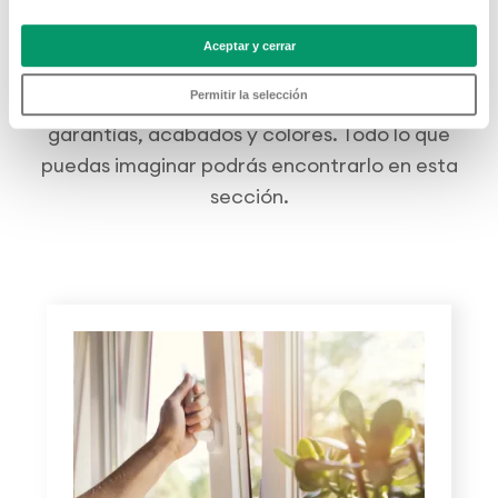
saber más?
Aceptar y cerrar
Los sistemas KÖMMERLING esconden todo un
Permitir la selección
mundo de posibilidades: altas prestaciones,
garantías, acabados y colores. Todo lo que
puedas imaginar podrás encontrarlo en esta
sección.