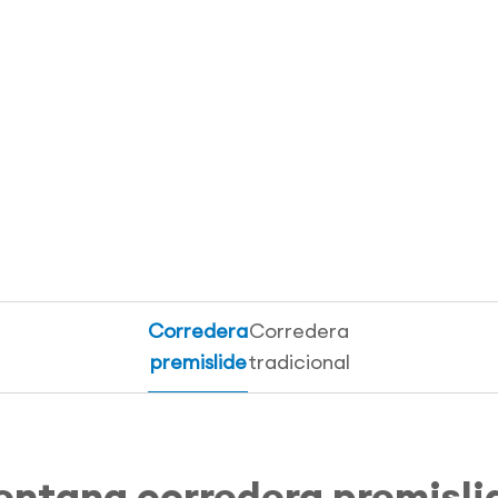
Corredera
Corredera
premislide
tradicional
entana corredera premisli