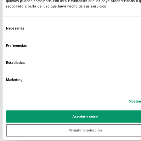
quienes pueden combinarla con otra información que les haya proporcionado o 
recopilado a partir del uso que haya hecho de sus servicios.
Selección
Necesarias
de
consentimiento
Preferencias
Estadística
Marketing
Mostrar
Aceptar y cerrar
Permitir la selección