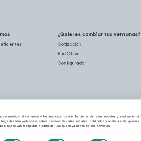
amos
¿Quieres cambiar tus ventanas?
 eficientes
Cotización
Red Oficial
Configurador
 personalizar el contenido y los anuncios, ofrecer funciones de redes sociales y analizar el trá
haga del sitio web con nuestros partners de redes sociales, publicidad y análisis web, quiene
do o que hayan recopilado a partir del uso que haya hecho de sus servicios.