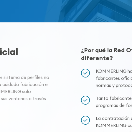
cial
¿Por qué la Red 
diferente?
KÖMMERLING hace
sistema de perfiles no
fabricantes oficia
a cuidada fabricación e
normas y protoco
ÖMMERLING solo
Tanto fabricante
 sus ventanas a través
programas de for
La contratación a
KÖMMERLING cuen