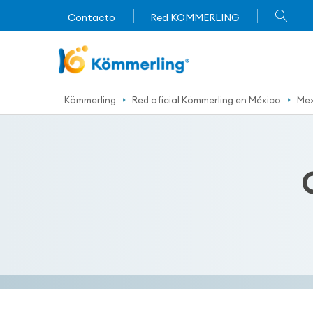
Contacto
Red KÖMMERLING
Kömmerling
Red oficial Kömmerling en México
Mex