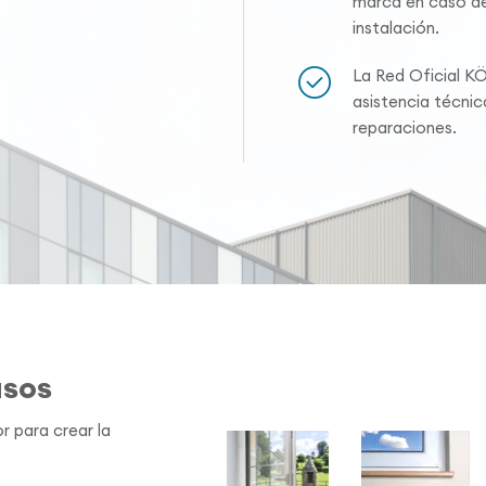
marca en caso de
instalación.
La Red Oficial K
asistencia técni
reparaciones.
asos
r para crear la