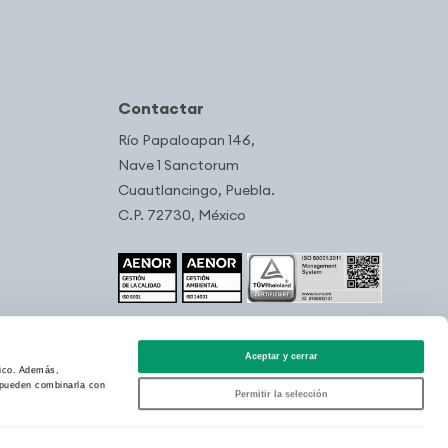
Contactar
Río Papaloapan 146,
Nave 1 Sanctorum
Cuautlancingo, Puebla.
C.P. 72730, México
Aceptar y cerrar
fico. Además,
s pueden combinarla con
Permitir la selección