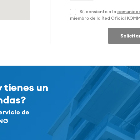
Sí, consiento a la
comunicac
miembro de la Red Oficial KÖM
Solicit
y tienes un
endas?
ervicio de
ING