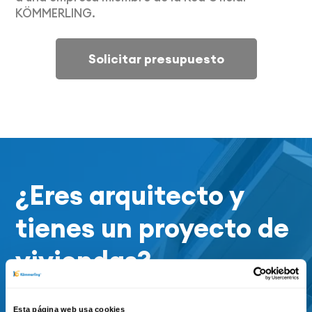
KÖMMERLING.
Solicitar presupuesto
¿Eres arquitecto y
tienes un proyecto de
viviendas?
Ponte en contacto con el servicio
Esta página web usa cookies