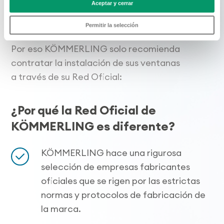
Aceptar y cerrar
sistema de perfiles no sirve de nada si no
se acompaña de una cuidada
Permitir la selección
fabricación e instalación de la ventana.
Por eso KÖMMERLING solo recomienda
contratar la instalación de sus ventanas
a través de su Red Oficial:
¿Por qué la Red Oficial de
KÖMMERLING es diferente?
KÖMMERLING hace una rigurosa
selección de empresas fabricantes
oficiales que se rigen por las estrictas
normas y protocolos de fabricación de
la marca.