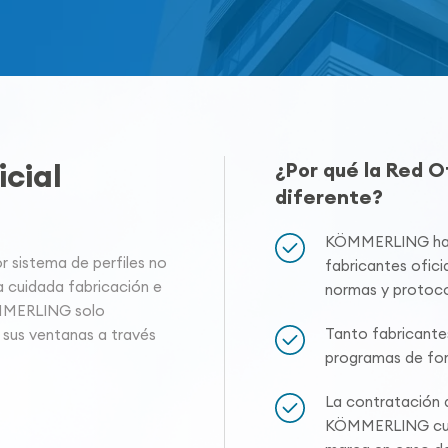
cial
¿Por qué la Red 
diferente?
KÖMMERLING hace
sistema de perfiles no
fabricantes oficia
a cuidada fabricación e
normas y protoco
ÖMMERLING solo
Tanto fabricante
 sus ventanas a través
programas de for
La contratación a
KÖMMERLING cuen