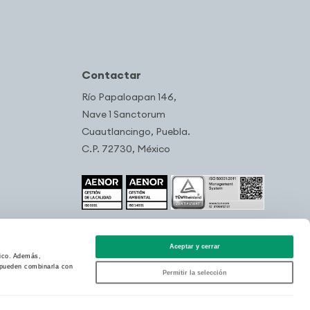
Contactar
Río Papaloapan 146,
Nave 1 Sanctorum
Cuautlancingo, Puebla.
C.P. 72730, México
Aceptar y cerrar
fico. Además,
s pueden combinarla con
Permitir la selección