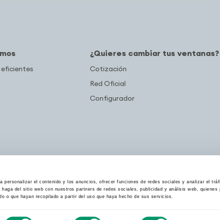
amos
¿Quieres cambiar tus ventanas?
 eficientes
Cotización
Red Oficial
Configurador
 personalizar el contenido y los anuncios, ofrecer funciones de redes sociales y analizar el trá
haga del sitio web con nuestros partners de redes sociales, publicidad y análisis web, quiene
do o que hayan recopilado a partir del uso que haya hecho de sus servicios.