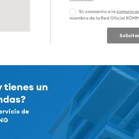
Sí, consiento a la
comunicac
miembro de la Red Oficial KÖM
Solicit
y tienes un
endas?
ervicio de
ING