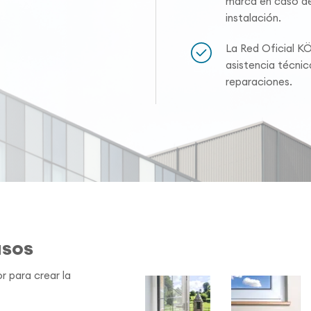
marca en caso de
instalación.
La Red Oficial K
asistencia técni
reparaciones.
asos
r para crear la