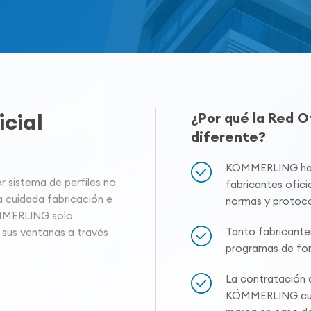
cial
¿Por qué la Red 
diferente?
KÖMMERLING hace
sistema de perfiles no
fabricantes oficia
a cuidada fabricación e
normas y protoco
ÖMMERLING solo
Tanto fabricante
 sus ventanas a través
programas de for
La contratación a
KÖMMERLING cuen