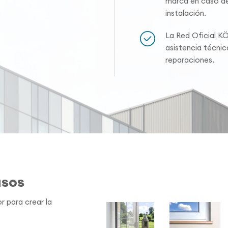
marca en caso de
instalación.
La Red Oficial K
asistencia técni
reparaciones.
asos
r para crear la