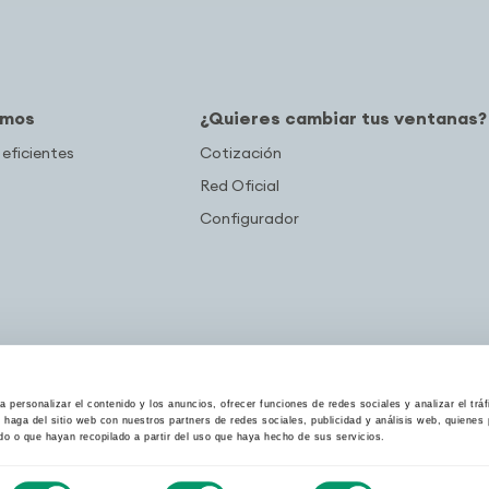
amos
¿Quieres cambiar tus ventanas?
 eficientes
Cotización
Red Oficial
Configurador
 personalizar el contenido y los anuncios, ofrecer funciones de redes sociales y analizar el trá
haga del sitio web con nuestros partners de redes sociales, publicidad y análisis web, quiene
do o que hayan recopilado a partir del uso que haya hecho de sus servicios.