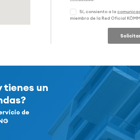
Sí, consiento a la
comunicac
miembro de la Red Oficial KÖM
Solicit
y tienes un
endas?
ervicio de
ING