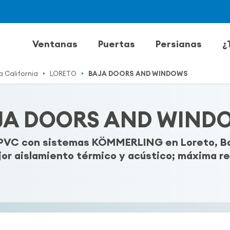
Ventanas
Puertas
Persianas
¿
a California
LORETO
BAJA DOORS AND WINDOWS
JA DOORS AND WIND
PVC con sistemas KÖMMERLING en Loreto, Baja
or aislamiento térmico y acústico; máxima res