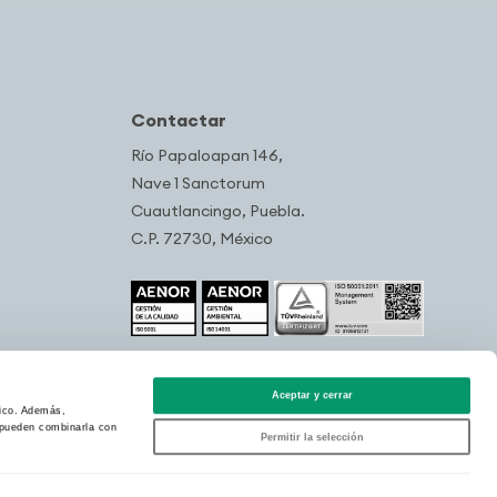
Contactar
Río Papaloapan 146,
Nave 1 Sanctorum
Cuautlancingo, Puebla.
C.P. 72730, México
Aceptar y cerrar
fico. Además,
s pueden combinarla con
Permitir la selección