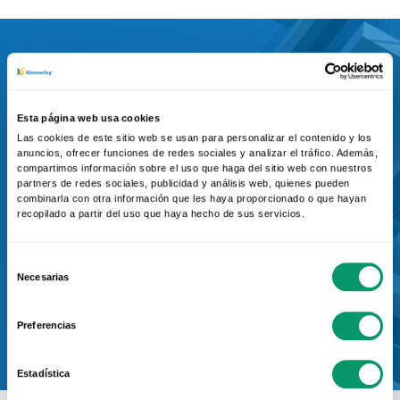
¿Eres arquitecto y
Esta página web usa cookies
tienes un proyecto de
Las cookies de este sitio web se usan para personalizar el contenido y los
anuncios, ofrecer funciones de redes sociales y analizar el tráfico. Además,
viviendas?
compartimos información sobre el uso que haga del sitio web con nuestros
partners de redes sociales, publicidad y análisis web, quienes pueden
combinarla con otra información que les haya proporcionado o que hayan
Ponte en contacto con el servicio
recopilado a partir del uso que haya hecho de sus servicios.
de prescripción de KÖMMERLING
Selección
Necesarias
de
consentimiento
Contactar
Preferencias
Estadística