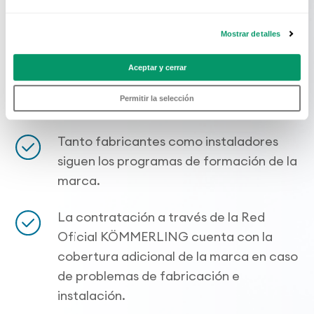
KÖMMERLING hace una rigurosa
Mostrar detalles
selección de empresas fabricantes
oficiales que se rigen por las estrictas
Aceptar y cerrar
normas y protocolos de fabricación de
Permitir la selección
la marca.
Tanto fabricantes como instaladores
siguen los programas de formación de la
marca.
La contratación a través de la Red
Oficial KÖMMERLING cuenta con la
cobertura adicional de la marca en caso
de problemas de fabricación e
instalación.