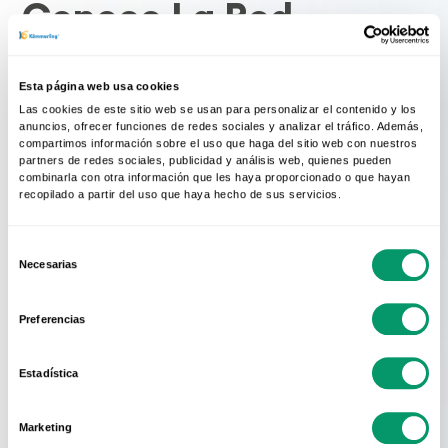
Conoce La Red
Oficial
Esta página web usa cookies
KÖMMERLING
Las cookies de este sitio web se usan para personalizar el contenido y los
anuncios, ofrecer funciones de redes sociales y analizar el tráfico. Además,
compartimos información sobre el uso que haga del sitio web con nuestros
partners de redes sociales, publicidad y análisis web, quienes pueden
En KÖMMERLING sabemos que el mejor
combinarla con otra información que les haya proporcionado o que hayan
sistema de perfiles no sirve de nada si no
recopilado a partir del uso que haya hecho de sus servicios.
se acompaña de una cuidada
fabricación e instalación de la ventana.
Selección
Necesarias
de
Por eso KÖMMERLING solo recomienda
consentimiento
contratar la instalación de sus ventanas
Preferencias
a través de su Red Oficial:
Estadística
¿Por qué la Red Oficial de
KÖMMERLING es diferente?
Marketing