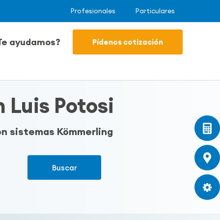
Profesionales
Particulares
Te ayudamos?
Pídenos cotización
 Luis Potosi
con sistemas Kömmerling