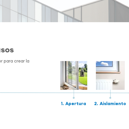
asos
r para crear la
1.
Apertura
2.
Aislamiento