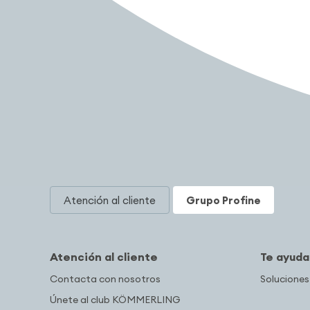
Atención al cliente
Grupo Profine
Atención al cliente
Te ayud
Contacta con nosotros
Soluciones
Únete al club KÖMMERLING