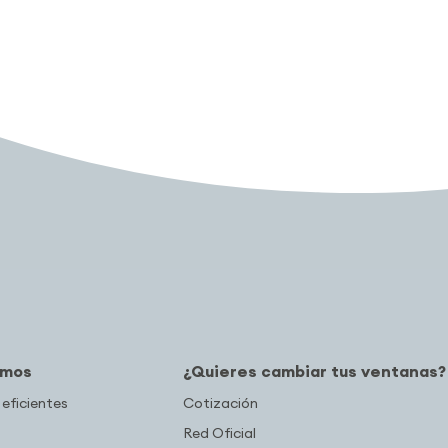
amos
¿Quieres cambiar tus ventanas?
 eficientes
Cotización
Red Oficial