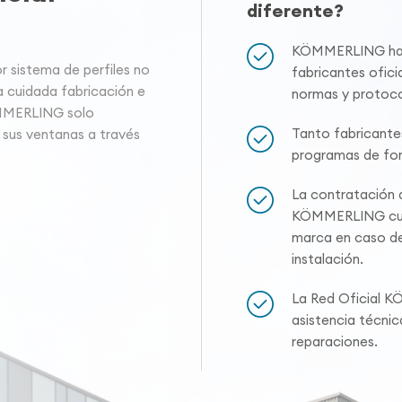
diferente?
KÖMMERLING hace
sistema de perfiles no
fabricantes oficia
a cuidada fabricación e
normas y protoco
ÖMMERLING solo
Tanto fabricante
 sus ventanas a través
programas de for
La contratación a
KÖMMERLING cuen
marca en caso de
instalación.
La Red Oficial K
asistencia técni
reparaciones.