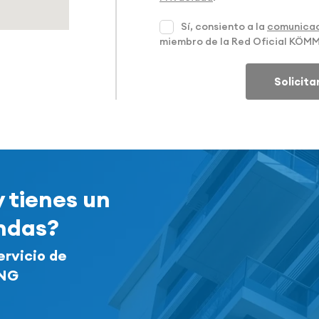
Sí, consiento a la
comunicac
miembro de la Red Oficial KÖM
Solicit
y tienes un
endas?
ervicio de
ING