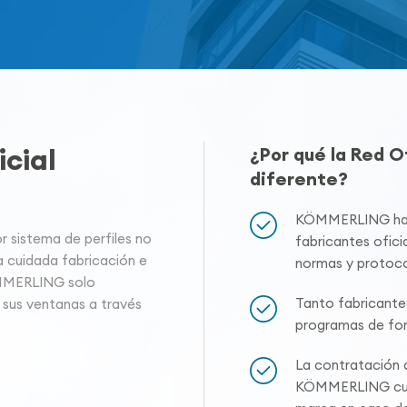
cial
¿Por qué la Red 
diferente?
KÖMMERLING hace
sistema de perfiles no
fabricantes oficia
a cuidada fabricación e
normas y protoco
ÖMMERLING solo
Tanto fabricante
 sus ventanas a través
programas de for
La contratación a
KÖMMERLING cuen