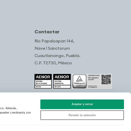
Contactar
Río Papaloapan 146,
Nave 1 Sanctorum
Cuautlancingo, Puebla.
C.P. 72730, México
Aceptar y cerrar
fico. Además,
s pueden combinarla con
Permitir la selección