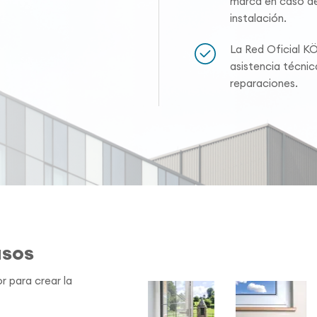
marca en caso de
instalación.
La Red Oficial K
asistencia técni
reparaciones.
asos
r para crear la