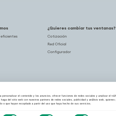
amos
¿Quieres cambiar tus ventanas?
 eficientes
Cotización
Red Oficial
Configurador
 personalizar el contenido y los anuncios, ofrecer funciones de redes sociales y analizar el trá
haga del sitio web con nuestros partners de redes sociales, publicidad y análisis web, quiene
do o que hayan recopilado a partir del uso que haya hecho de sus servicios.