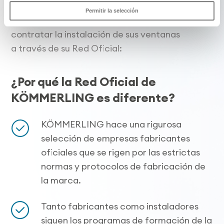
fabricación e instalación de la ventana.
Permitir la selección
Por eso KÖMMERLING solo recomienda
contratar la instalación de sus ventanas
a través de su Red Oficial:
¿Por qué la Red Oficial de
KÖMMERLING es diferente?
KÖMMERLING hace una rigurosa
selección de empresas fabricantes
oficiales que se rigen por las estrictas
normas y protocolos de fabricación de
la marca.
Tanto fabricantes como instaladores
siguen los programas de formación de la