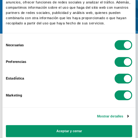
anuncios, ofrecer funciones de redes sociales y analizar el tráfico. Además,
Contactar
compartimos información sobre el uso que haga del sitio web con nuestros
partners de redes sociales, publicidad y análisis web, quienes pueden
combinarla con otra información que les haya proporcionado o que hayan
recopilado a partir del uso que haya hecho de sus servicios.
Selección
Necesarias
de
consentimiento
Preferencias
Conoce La Red
Estadística
Oficial
KÖMMERLING
Marketing
En KÖMMERLING sabemos que el mejor
Mostrar detalles
sistema de perfiles no sirve de nada si no
Aceptar y cerrar
se acompaña de una cuidada