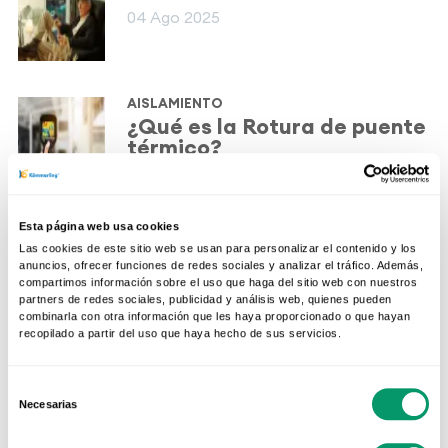
04 Ago 2025
AISLAMIENTO
¿Qué es la Rotura de puente
térmico?
14 Dic 2020
Esta página web usa cookies
AISLAMIENTO
Las cookies de este sitio web se usan para personalizar el contenido y los
¿Por qué el aislamiento
anuncios, ofrecer funciones de redes sociales y analizar el tráfico. Además,
acústico es importante?
compartimos información sobre el uso que haga del sitio web con nuestros
partners de redes sociales, publicidad y análisis web, quienes pueden
10 Nov 2020
combinarla con otra información que les haya proporcionado o que hayan
recopilado a partir del uso que haya hecho de sus servicios.
AISLAMIENTO
¿Cómo evitamos las
Selección
Necesarias
condensaciones en las
de
ventanas?
consentimiento