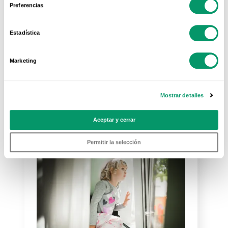
28 Feb 2020
Preferencias
Estadística
Marketing
Mostrar detalles
Más visto
Aceptar y cerrar
Permitir la selección