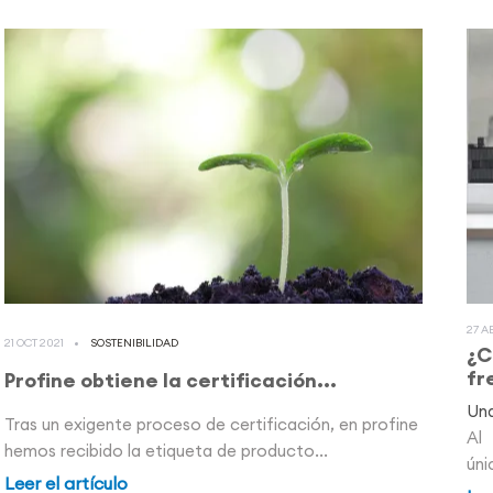
27 A
21 OCT 2021
SOSTENIBILIDAD
¿C
fr
Profine obtiene la certificación...
Una
Tras un exigente proceso de certificación, en profine
Al
hemos recibido la etiqueta de producto...
úni
Leer el artículo