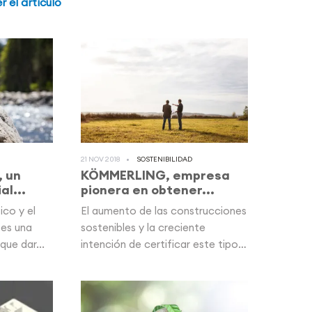
r el artículo
21 NOV 2018
SOSTENIBILIDAD
, un
KÖMMERLING, empresa
l...
pionera en obtener...
ico y el
El aumento de las construcciones
 es una
sostenibles y la creciente
que dar...
intención de certificar este tipo
de...