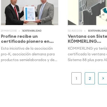
29 MAYO 2018
SOSTENIBILIDAD
02 AGO 2016
SOSTENIBILIDAD
Profine recibe un
Ventana con Sis
certificado pionero en...
KÖMMERLING...
Esta iniciativa de la asociación
KÖMMERLING ya tení
pro-K, asociación alemana para
certificada la ventana 
productos semielaborados y de...
Sistema 88 plus para A
(país de procedencia...
Paginación
Página
1
Página
2
actual