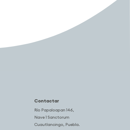
Contactar
Río Papaloapan 146,
Nave 1 Sanctorum
Cuautlancingo, Puebla.