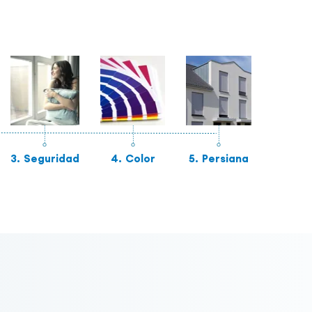
3.
Seguridad
4.
Color
5.
Persiana