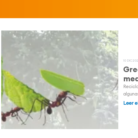
10 DIC 20
Gre
med
Recicla
alguna
Leer e