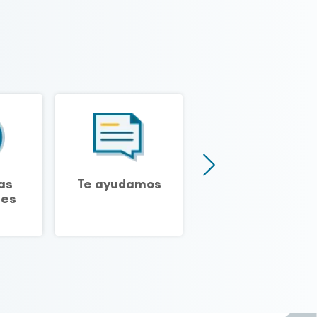
as
Te ayudamos
Biblioteca
tes
técnica