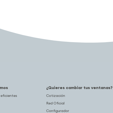
amos
¿Quieres cambiar tus ventanas?
 eficientes
Cotización
Red Oficial
Configurador