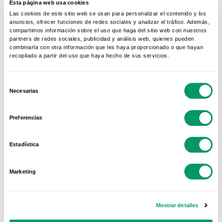
Esta página web usa cookies
instaladores profesionales.
Las cookies de este sitio web se usan para personalizar el contenido y los
anuncios, ofrecer funciones de redes sociales y analizar el tráfico. Además,
La
Red Oficial Kömmerling
ofrece fabricantes
compartimos información sobre el uso que haga del sitio web con nuestros
y distribuidores certificados que aseguran una
partners de redes sociales, publicidad y análisis web, quienes pueden
combinarla con otra información que les haya proporcionado o que hayan
instalación correcta y sin filtraciones.
recopilado a partir del uso que haya hecho de sus servicios.
Selección
Necesarias
de
consentimiento
Preferencias
Estadística
ARTÍCULOS RELACIONADOS
Marketing
VENTANAS Y PUERTAS DE PVC
¿Ventanas abiertas o
Mostrar detalles
cerradas en verano? La