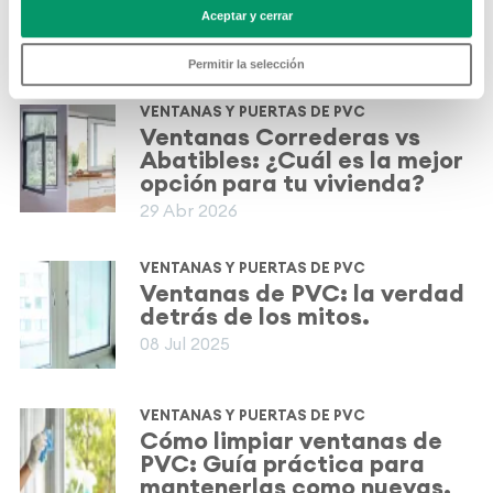
mejor forma de mantener tu
Aceptar y cerrar
casa fresca
01 Jul 2026
Permitir la selección
VENTANAS Y PUERTAS DE PVC
Ventanas Correderas vs
Abatibles: ¿Cuál es la mejor
opción para tu vivienda?
29 Abr 2026
VENTANAS Y PUERTAS DE PVC
Ventanas de PVC: la verdad
detrás de los mitos.
08 Jul 2025
VENTANAS Y PUERTAS DE PVC
Cómo limpiar ventanas de
PVC: Guía práctica para
mantenerlas como nuevas.