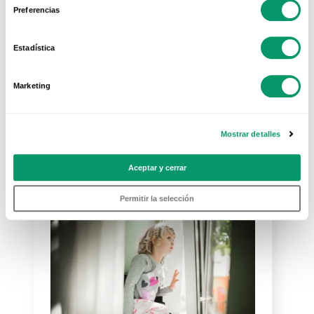
Preferencias
Estadística
Marketing
Mostrar detalles
Más visto
Aceptar y cerrar
Permitir la selección