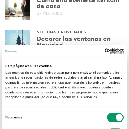
Cómo entretenerse sin salir
de casa
07 Abr 2020
NOTICIAS Y NOVEDADES
Decorar las ventanas en
Navidad
10 Dic 2019
Esta página web usa cookies
NOTICIAS Y NOVEDADES
Las cookies de este sitio web se usan para personalizar el contenido y los
Participa en el nuevo
anuncios, ofrecer funciones de redes sociales y analizar el tráfico. Además,
concurso de fotografía y
compartimos información sobre el uso que haga del sitio web con nuestros
gana increíbles premios
partners de redes sociales, publicidad y análisis web, quienes pueden
combinarla con otra información que les haya proporcionado o que hayan
16 Sep 2019
recopilado a partir del uso que haya hecho de sus servicios.
NOTICIAS Y NOVEDADES
Selección
Ventanas Seguridad
Necesarias
de
20 Feb 2019
consentimiento