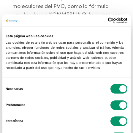
moleculares del PVC, como la fórmula
empleada por KÖMMERLING, lo hacen muy
resistente a los golpes y a la radiación solar, lo
que asegura una larga duración en perfectas
Esta página web usa cookies
condiciones. Y un capítulo al que el usuario
Las cookies de este sitio web se usan para personalizar el contenido y los
suele prestar especial atención, el de los
anuncios, ofrecer funciones de redes sociales y analizar el tráfico. Además,
compartimos información sobre el uso que haga del sitio web con nuestros
gastos de mantenimiento, está reducido al
partners de redes sociales, publicidad y análisis web, quienes pueden
mínimo, ya que sólo se requiere una limpieza
combinarla con otra información que les haya proporcionado o que hayan
recopilado a partir del uso que haya hecho de sus servicios.
regular con agua tibia y un paño suave.
Selección
Otro punto revelador para entender la
Necesarias
de
expansión de las ventanas de PVC es su
buen
consentimiento
balance energético
, gracias a la muy baja
Preferencias
conductividad térmica del material y la
mínima permeabilidad de las juntas. A ello se
Estadística
une el hecho de que este tipo de ventanas