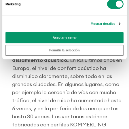
permite la colocación de vidrios aislantes de
Marketing
altas prestaciones. Esto les confiere una gran
capacidad de aislamiento térmico y, por
Mostrar detalles
consiguiente, un importante nivel de ahorro
de energía en calefacción y refrigeración.
Aceptar y cerrar
Permitir la selección
El tercer criterio a considerar es el del
aislamiento acústico.
En los últimos años en
Europa, el nivel de confort acústico ha
disminuido claramente, sobre todo en las
grandes ciudades. En algunos lugares, como
por ejemplo la cercanía de vías con mucho
tráfico, el nivel de ruido ha aumentado hasta
6 veces, y en la periferia de los aeropuertos
hasta 30 veces. Las ventanas estándar
fabricadas con perfiles KÖMMERLING