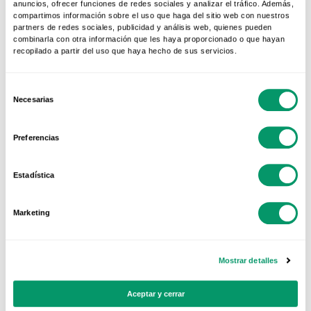
anuncios, ofrecer funciones de redes sociales y analizar el tráfico. Además,
VENTANAS Y PUERTAS DE PVC
compartimos información sobre el uso que haga del sitio web con nuestros
Ventanas Correderas vs
partners de redes sociales, publicidad y análisis web, quienes pueden
combinarla con otra información que les haya proporcionado o que hayan
Abatibles: ¿Cuál es la mejor
recopilado a partir del uso que haya hecho de sus servicios.
opción para tu vivienda?
29 Abr 2026
Selección
Necesarias
de
VENTANAS Y PUERTAS DE PVC
consentimiento
Cómo cambiar las ventanas
Preferencias
sin obra y mejorar el
aislamiento de tu hogar
26 Ene 2026
Estadística
VENTANAS Y PUERTAS DE PVC
Marketing
Ventanas de PVC: la verdad
detrás de los mitos.
08 Jul 2025
Mostrar detalles
Aceptar y cerrar