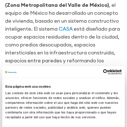
(Zona Metropolitana del Valle de México)
, el
equipo de México ha desarrollado un concepto
de vivienda, basado en un sistema constructivo
inteligente. El sistema
CASA
está diseñado para
ocupar espacios residuales dentro de la ciudad,
como predios desocupados, espacios
intersticiales en la infraestructura construida,
espacios entre paredes y reformando los
edificios existentes al utilizar las azoteas y
terrazas como sitios de implementación.
Esta página web usa cookies
Las cookies de este sitio web se usan para personalizar el contenido y los
Para asegurar el mejor aislamiento para la
anuncios, ofrecer funciones de redes sociales y analizar el tráfico. Además,
vivienda, el equipo mexicano eligió para sus
compartimos información sobre el uso que haga del sitio web con nuestros
partners de redes sociales, publicidad y análisis web, quienes pueden
cerramientos doble acristalamiento con perfiles
combinarla con otra información que les haya proporcionado o que hayan
de PVC KÖMMERLING.
recopilado a partir del uso que haya hecho de sus servicios.